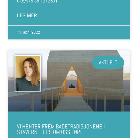
uke/s/5-36-1212531
LES MER
11. april 2022
AKTUELT
VI HENTER FREM BADETRADISJONENE I
STAVERN – LES OM OSS I ØP: