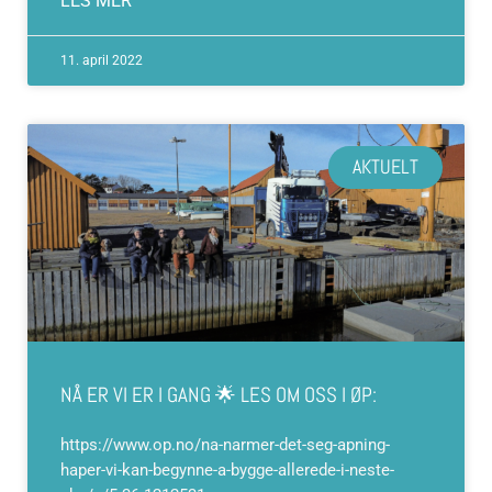
LES MER
11. april 2022
AKTUELT
NÅ ER VI ER I GANG 🌟 LES OM OSS I ØP:
https://www.op.no/na-narmer-det-seg-apning-
haper-vi-kan-begynne-a-bygge-allerede-i-neste-