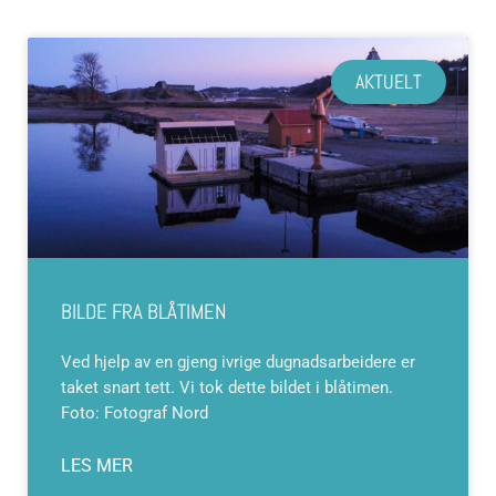
AKTUELT
BILDE FRA BLÅTIMEN
Ved hjelp av en gjeng ivrige dugnadsarbeidere er
taket snart tett. Vi tok dette bildet i blåtimen.
Foto: Fotograf Nord
LES MER