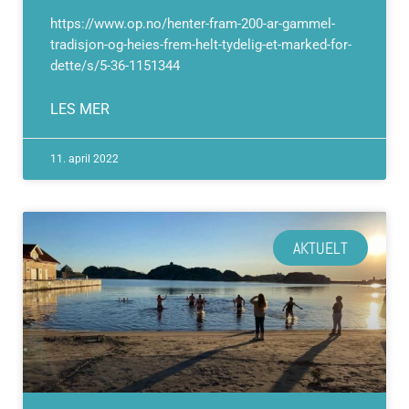
https://www.op.no/henter-fram-200-ar-gammel-
tradisjon-og-heies-frem-helt-tydelig-et-marked-for-
dette/s/5-36-1151344
LES MER
11. april 2022
AKTUELT