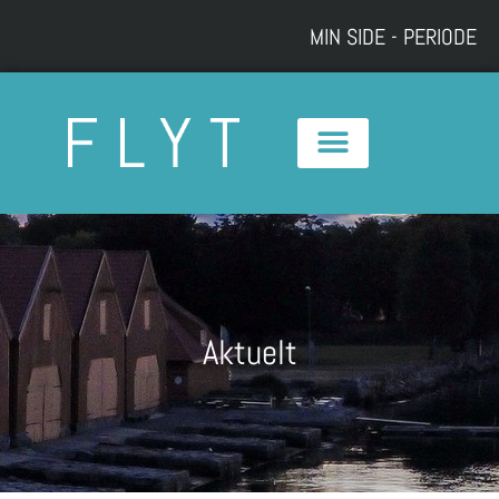
Hopp
MIN SIDE - PERIODE
rett
til
innholdet
Aktuelt