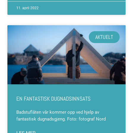
11. april 2022
AKTUELT
EN FANTASTISK DUGNADSINNSATS
Badstuflåten vår kommer opp ved hjelp av
fantastisk dugnadsgjeng. Foto: fotograf Nord